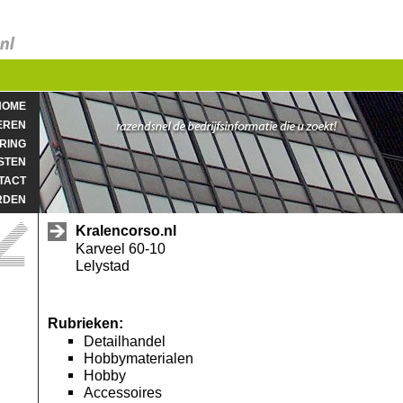
HOME
EREN
RING
STEN
TACT
RDEN
Kralencorso.nl
Karveel 60-10
Lelystad
Rubrieken:
Detailhandel
Hobbymaterialen
Hobby
Accessoires