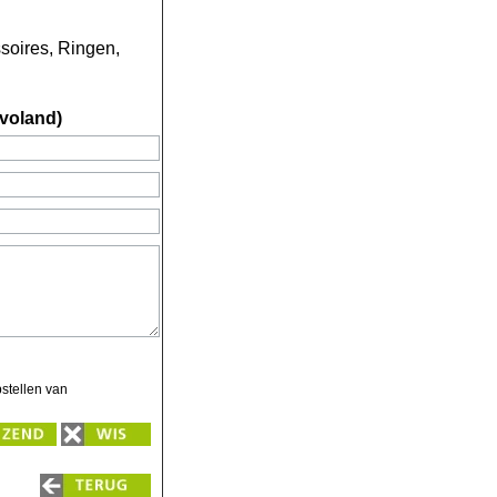
soires, Ringen,
evoland)
stellen van
Zend
Wis