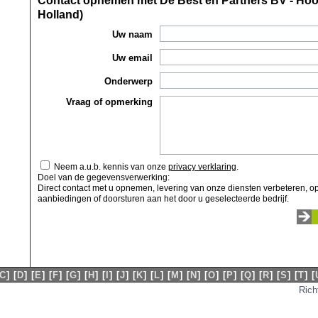
Contact opnemen met De Best en Partners BV - Ho
Holland)
Uw naam
Uw email
Onderwerp
Vraag of opmerking
Neem a.u.b. kennis van onze
privacy verklaring
.
Doel van de gegevensverwerking:
Direct contact met u opnemen, levering van onze diensten verbeteren, op
aanbiedingen of doorsturen aan het door u geselecteerde bedrijf.
C
]
[
D
]
[
E
]
[
F
]
[
G
]
[
H
]
[
I
]
[
J
]
[
K
]
[
L
]
[
M
]
[
N
]
[
O
]
[
P
]
[
Q
]
[
R
]
[
S
]
[
T
]
[
Rich