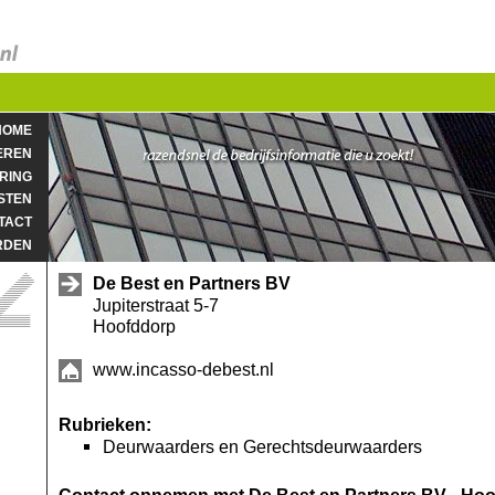
HOME
EREN
RING
STEN
TACT
RDEN
De Best en Partners BV
Jupiterstraat 5-7
Hoofddorp
www.incasso-debest.nl
Rubrieken:
Deurwaarders en Gerechtsdeurwaarders