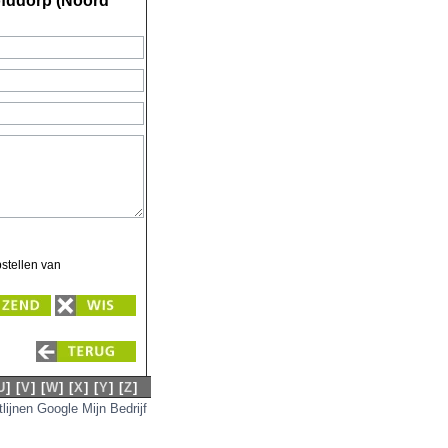
ofddorp (Noord
stellen van
Zend
Wis
U
]
[
V
]
[
W
]
[
X
]
[
Y
]
[
Z
]
tlijnen Google Mijn Bedrijf