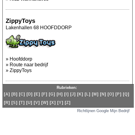
ZippyToys
Lakenhallen 68 HOOFDDORP
»
Hoofddorp
»
Route naar bedrijf
»
ZippyToys
Rubrieken:
[
A
]
[
B
]
[
C
]
[
D
]
[
E
]
[
F
]
[
G
]
[
H
]
[
I
]
[
J
]
[
K
]
[
L
]
[
M
]
[
N
]
[
O
]
[
P
]
[
Q
]
[
R
]
[
S
]
[
T
]
[
U
]
[
V
]
[
W
]
[
X
]
[
Y
]
[
Z
]
Richtlijnen Google Mijn Bedrijf