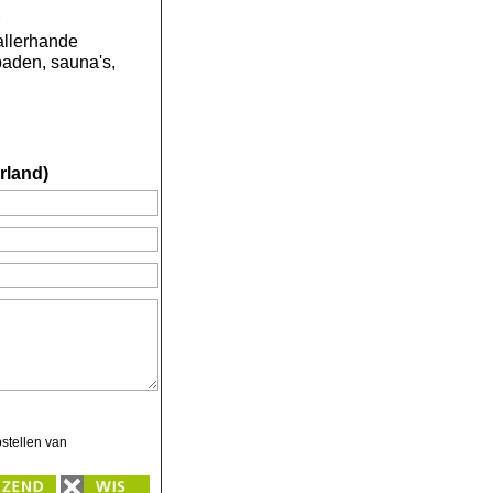
allerhande
baden, sauna's,
rland)
stellen van
Zend
Wis