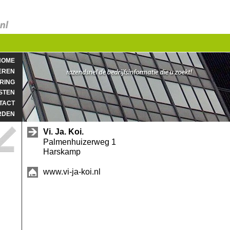
HOME
EREN
RING
STEN
TACT
RDEN
Vi. Ja. Koi.
Palmenhuizerweg 1
Harskamp
www.vi-ja-koi.nl