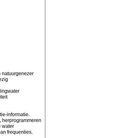
n natuurgenezer
ezig
dingwater
teit
ie-informatie.
d, herprogrammeren
e water
an frequenties.