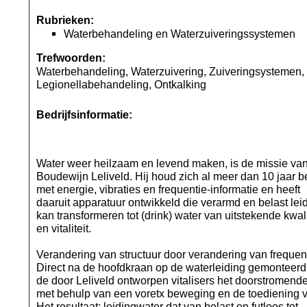
Rubrieken:
Waterbehandeling en Waterzuiveringssystemen
Trefwoorden:
Waterbehandeling, Waterzuivering, Zuiveringsystemen,
Legionellabehandeling, Ontkalking
Bedrijfsinformatie:
Water weer heilzaam en levend maken, is de missie va
Boudewijn Leliveld. Hij houd zich al meer dan 10 jaar b
met energie, vibraties en frequentie-informatie en heeft
daaruit apparatuur ontwikkeld die verarmd en belast lei
kan transformeren tot (drink) water van uitstekende kwali
en vitaliteit.
Verandering van structuur door verandering van frequent
Direct na de hoofdkraan op de waterleiding gemonteer
de door Leliveld ontworpen vitalisers het doorstromend
met behulp van een voretx beweging en de toediening v
Het resultaat: leidingwater dat van belast en futloos tot