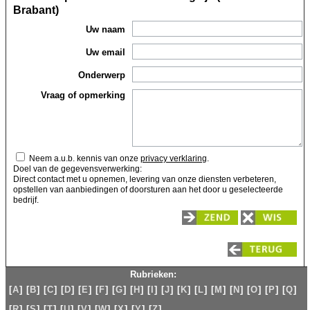
Brabant)
Uw naam
Uw email
Onderwerp
Vraag of opmerking
Neem a.u.b. kennis van onze
privacy verklaring
.
Doel van de gegevensverwerking:
Direct contact met u opnemen, levering van onze diensten verbeteren,
opstellen van aanbiedingen of doorsturen aan het door u geselecteerde
bedrijf.
Zend
Wis
Rubrieken:
[
A
]
[
B
]
[
C
]
[
D
]
[
E
]
[
F
]
[
G
]
[
H
]
[
I
]
[
J
]
[
K
]
[
L
]
[
M
]
[
N
]
[
O
]
[
P
]
[
Q
]
[
R
]
[
S
]
[
T
]
[
U
]
[
V
]
[
W
]
[
X
]
[
Y
]
[
Z
]